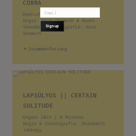
COBRA
Deutschland 2022 | 6 Minuten
Regie: Reut Shemesh & Ronni
Shendar | Choreografie: Reut
Shemesh
Zusammenfassung
LAPSÚLYOS || CERTAIN
SOLITUDE
Ungarn 2023 | 9 Minuten
Regie & Choreografie: Bernadett
Jobbágy